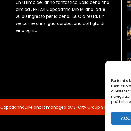
un ultimo dell’anno fantastico Dalla cena fino
all’alba . PREZZI Capodanno Mib Milano dalle
20:00 ingresso per la cena, 160€ a testa, un
welcome drink, guardaroba, una bottiglia di
vino ogni...
Per fornire
memorizzare
queste tec
navigazione
può influir
 CapodannoDiMilano.it managed by E-City Group S.r.l.
ACC