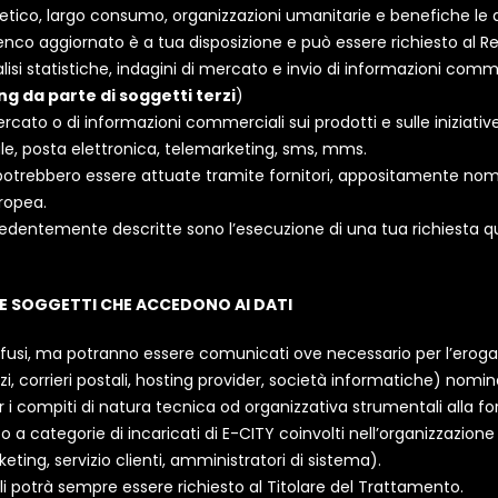
getico, largo consumo, organizzazioni umanitarie e benefiche le
’elenco aggiornato è a tua disposizione e può essere richiesto al
nalisi statistiche, indagini di mercato e invio di informazioni comme
ng da parte di soggetti terzi
)
rcato o di informazioni commerciali sui prodotti e sulle iniziat
e, posta elettronica, telemarketing, sms, mms.
potrebbero essere attuate tramite fornitori, appositamente nomi
uropea.
recedentemente descritte sono l’esecuzione di una tua richiesta q
E SOGGETTI CHE ACCEDONO AI DATI
iffusi, ma potranno essere comunicati ove necessario per l’erogazi
rzi, corrieri postali, hosting provider, società informatiche) nomin
 compiti di natura tecnica od organizzativa strumentali alla forn
to a categorie di incaricati di E-CITY coinvolti nell’organizzazion
ing, servizio clienti, amministratori di sistema).
i potrà sempre essere richiesto al Titolare del Trattamento.