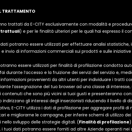
DEL TRATTAMENTO
ranno trattati da E-CITY esclusivamente con modalità e procedure n
ntrattuali
) e per le finalità ulteriori per le quali hai espresso il c
ati potranno essere utilizzati per effettuare analisi statistiche, 
e invio di informazioni commerciali sui prodotti e sulle iniziativ
potranno essere utilizzati per finalità di profilazione condotta
ai durante l’accesso e la fruizione dei servizi del servizio e, med
informazioni provenienti da altri utenti per individuare i tratti c
Mediante l’assegnazione del tuo browser ad una classe di interesse, 
i contenuti che sono più vicini ai tuoi gusti e presenteranno cont
dirizzano gli interessi degli inserzionisti riducendo il livello di di
tiva, E-CITY utilizza i dati di profilazione per aggregare profili di
itari e migliorarne le campagne, per inferire schemi di utilizzo dei 
ello sviluppo delle strategie digitali. (
Finalità di profilazione
)
 i tuoi dati potranno essere forniti ad altre Aziende operanti nei se