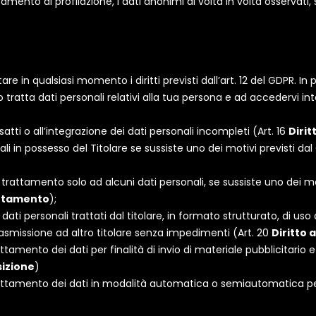
tamento di profilazione, i dati anonimi di volta in volta osservati
e in qualsiasi momento i diritti previsti dall’art. 12 del GDPR. In par
e/o tratta dati personali relativi alla tua persona e ad accederv
esatti o all’integrazione dei dati personali incompleti (Art. 16
Dirit
ali in possesso del Titolare se sussiste uno dei motivi previsti dal
 il trattamento solo ad alcuni dati personali, se sussiste uno dei m
rattamento
);
i dati personali trattati dal titolare, in formato strutturato, di us
asmissione ad altro titolare senza impedimenti (Art. 20
Diritto a
rattamento dei dati per finalità di invio di materiale pubblicitario
sizione
)
trattamento dei dati in modalità automatica o semiautomatica per 