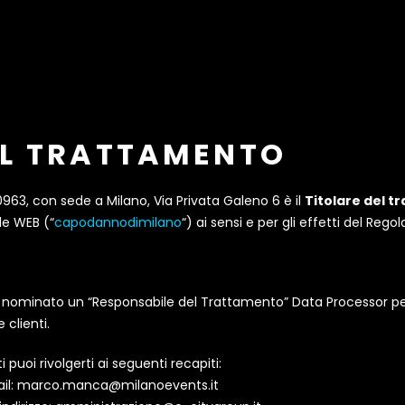
EL TRATTAMENTO
30963, con sede a Milano,
Via Privata Galeno 6
è il
Titolare del t
le WEB (“
capodannodimilano
“) ai sensi e per gli effetti del Re
 nominato un “Responsabile del Trattamento” Data Processor per 
 clienti.
ti puoi rivolgerti ai seguenti recapiti:
email: marco.manca@milanoevents.it