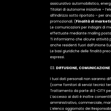
assicurativo automobilistico, ener
Titolari di autonome iniziative – l
all’indirizzo sotto riportato – per a
promozionali. (
Finalità di marketi
Le comunicazioni per indagini di me
effettuate mediante mailing postal
Ti informiamo che alcune attività 
anche residenti fuori dall’Unione E
Le basi giuridiche delle finalità p
espressi.
DIFFUSIONE, COMUNICAZIONE 
I tuoi dati personali non saranno d
(come fornitori di servizi tecnici te
Trattamento da parte di E-CITY per i
L’accesso ai dati è inoltre consenti
amministrativo, commerciale, market
L’elenco aggiornato dei Responsabil