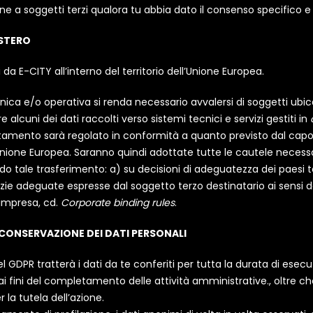
one a soggetti terzi qualora tu abbia dato il consenso specifico e
ESTERO
i da E-CITY all’interno del territorio dell’Unione Europea.
ica e/o operativa si renda necessario avvalersi di soggetti ubicat
 alcuni dei dati raccolti verso sistemi tecnici e servizi gestiti in
trattamento sarà regolato in conformità a quanto previsto dal ca
Unione Europea. Saranno quindi adottate tutte le cautele necessari
o tale trasferimento: a) su decisioni di adeguatezza dei paesi te
e adeguate espresse dal soggetto terzo destinatario ai sensi de
’impresa, cd.
Corporate binding rules
.
CONSERVAZIONE DEI DATI PERSONALI
l GDPR tratterà i dati da te conferiti per tutta la durata di esecuzi
ai fini del completamento delle attività amministrative., oltre c
 la tutela dell’azione.