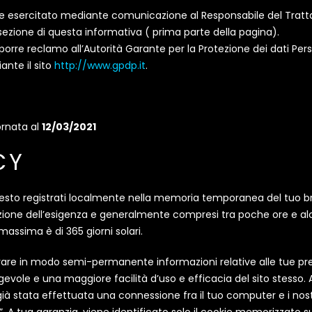
ssere esercitato mediante comunicazione al Responsabile del Tra
 sezione di questa informativa ( prima parte della pagina).
roporre reclamo all’Autorità Garante per la Protezione dei dati Per
ante il sito
http://www.gpdp.it
.
ornata al
12/03/2021
CY
testo registrati localmente nella memoria temporanea del tuo b
unzione dell’esigenza e generalmente compresi tra poche ore e alc
massima è di 365 giorni solari.
trare in modo semi-permanente informazioni relative alle tue pref
vole e una maggiore facilità d’uso e efficacia del sito stesso.
ià stata effettuata una connessione fra il tuo computer e i nostri