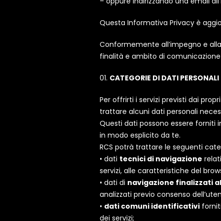
– oppure indirizzando una email all
Questa Informativa Privacy è aggi
Conformemente all’impegno e alla cu
finalità e ambito di comunicazione e 
CATEGORIE DI DATI PERSONAL
Per offrirti i servizi previsti dai propr
trattare alcuni dati personali necess
Questi dati possono essere forniti i
in modo esplicito da te.
RCS potrà trattare le seguenti categ
• dati
tecnici di navigazione
relati
servizi, alle caratteristiche del brow
• dati di
navigazione finalizzati a
analizzati previo consenso dell’uten
•
dati comuni identificativi
fornit
dei servizi;