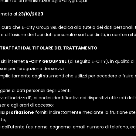
’indirizzo: amministrazione@e-citygroup.it
ornata al
23/10/2023
ra che E-City Group SRL dedica alla tutela dei dati personali, 
diffusione dei tuoi dati personali e sui tuoi diritti, in conformità 
I TRATTATI DAL TITOLARE DEL TRATTAMENTO
i siti internet
E-CITY GROUP SRL
(di seguito E-CITY), in qualità d
ari per l’erogazione dei servizi.
mplicitamente dagli strumenti che utilizzi per accedere e fruire d
orie di dati personali degli utenti:
vi all’indirizzo IP, ai codici identificativi dei dispositivi utilizzati da
ser e agli orari di accesso;
lla profilazione
forniti indirettamente mediante la fruizione stes
te;
i dall’utente (es. nome, cognome, email, numero di telefono, ecc.