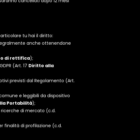
, saranno cancellati dopo 12 mesi
ticolare tu hai il diritto:
i integralmente anche ottenendone
to di rettifica
);
 GDPR (Art. 17
Diritto alla
otivi previsti dal Regolamento (Art.
o comune e leggibili da dispositivo
lla Portabilità
);
 e ricerche di mercato (c.d.
finalità di profilazione (c.d.