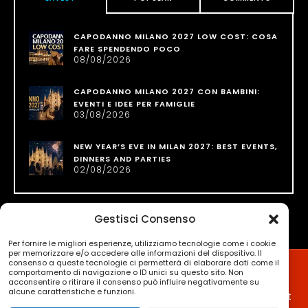
CAPODANNO MILANO 2027 LOW COST: COSA
FARE SPENDENDO POCO
08/08/2026
CAPODANNO MILANO 2027 CON BAMBINI:
EVENTI E IDEE PER FAMIGLIE
03/08/2026
NEW YEAR’S EVE IN MILAN 2027: BEST EVENTS,
DINNERS AND PARTIES
02/08/2026
Gestisci Consenso
Per fornire le migliori esperienze, utilizziamo tecnologie come i cookie
per memorizzare e/o accedere alle informazioni del dispositivo. Il
consenso a queste tecnologie ci permetterà di elaborare dati come il
comportamento di navigazione o ID unici su questo sito. Non
acconsentire o ritirare il consenso può influire negativamente su
alcune caratteristiche e funzioni.
Privacy Policy
/ © Copyright 2023 - CapodannoDiMilano.it