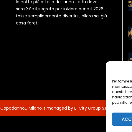
la notte più attesa dell’anno… e tu dove
sarai? Se il segreto per iniziare bene il 2026
fosse semplicemente divertirsi, allora sai già
cosa fare!...
Per fornire
memorizzare
queste tec
navigazione
può influir
 CapodannoDiMilano.it managed by E-City Group S.r.l.
ACC