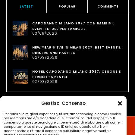
LATEST
POPULAR
COMMENTS
CAPODANNO MILANO 2027 CON BAMBINI:
EVENTI E IDEE PER FAMIGLIE
03/08/2026
NEW YEAR’S EVE IN MILAN 2027: BEST EVENTS,
DINNERS AND PARTIES
02/08/2026
HOTEL CAPODANNO MILANO 2027: CENONE E
PERNOTTAMENTO
02/08/2026
Gestisci Consenso
Per fornire le migliori esperienze, utilizziamo tecnologie come i cookie
per memorizzare e/o accedere alle informazioni del dispositivo. Il
consenso a queste tecnologie ci permetterà di elaborare dati come il
comportamento di navigazione o ID unici su questo sito. Non
acconsentire o ritirare il consenso può influire negativamente su