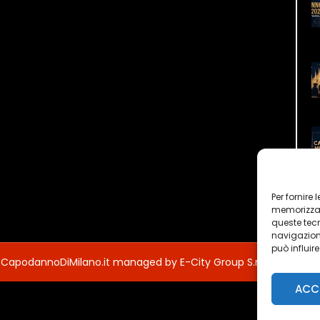
Per fornire
memorizzare
queste tec
navigazione
può influir
 CapodannoDiMilano.it managed by E-City Group S.r.l.
ACC