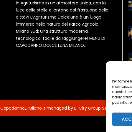
in Agriturismo in un’atmosfera unica, con la
luce delle stelle e lontano dal frastuono della
città?! L’Agriturismo Dolceluna è un luogo
immerso nella natura del Parco Agricolo
Milano Sud: una struttura moderna,
tecnologica, facile da raggiungere! MENU DI
CAPODANNO DOLCE LUNA MILANO...
Per fornire
memorizzare
queste tec
navigazione
può influir
 CapodannoDiMilano.it managed by E-City Group S.r.l.
ACC