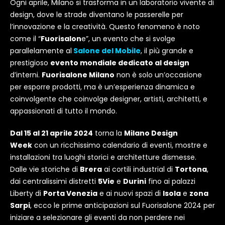
Ogni aprile, Milano si trasforma in un laboratorio vivente di
design, dove le strade diventano le passerelle per
l’innovazione e la creatività. Questo fenomeno è noto
come il “
Fuorisalon
e”, un evento che si svolge
parallelamente al
Salone del Mobile
, il più grande e
prestigioso
evento mondiale dedicato al design
d’interni.
Fuorisalone Milano
non è solo un’occasione
per esporre prodotti, ma è un’esperienza dinamica e
coinvolgente che coinvolge designer, artisti, architetti, e
appassionati di tutto il mondo.
Dal 15 al 21 aprile 2024
torna la
Milano Design
Week
con un ricchissimo calendario di eventi, mostre e
installazioni tra luoghi storici e architetture dismesse.
Dalle vie storiche di
Brera
ai cortili industrial di
Tortona
,
dai centralissimi distretti
5Vie
e
Durini
fino ai palazzi
Liberty di
Porta Venezia
e ai nuovi spazi di
Isola
e
zona
Sarpi
, ecco le prime anticipazioni sul Fuorisalone 2024 per
iniziare a selezionare gli eventi da non perdere nei