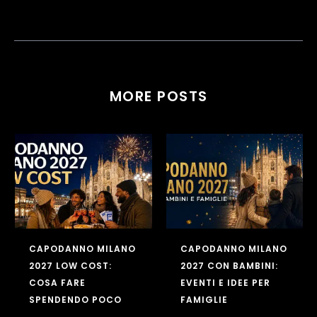
MORE POSTS
ANNO
CAPODANNO MILANO
CAPODANN
ICO MILANO
2027 LOW COST:
2027 CON 
DEE PER
COSA FARE
EVENTI E I
SPENDENDO POCO
FAMIGLIE